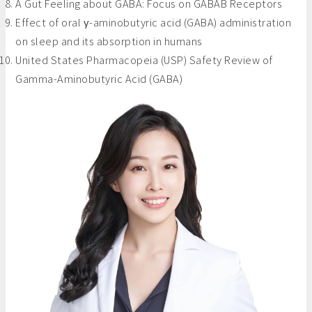
A Gut Feeling about GABA: Focus on GABAB Receptors
Effect of oral γ-aminobutyric acid (GABA) administration
on sleep and its absorption in humans
United States Pharmacopeia (USP) Safety Review of
Gamma-Aminobutyric Acid (GABA)