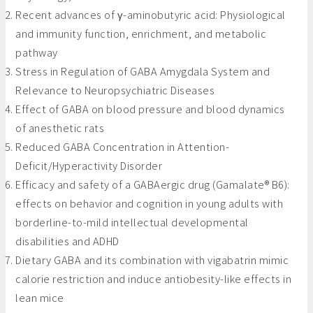
Recent advances of γ-aminobutyric acid: Physiological
and immunity function, enrichment, and metabolic
pathway
Stress in Regulation of GABA Amygdala System and
Relevance to Neuropsychiatric Diseases
Effect of GABA on blood pressure and blood dynamics
of anesthetic rats
Reduced GABA Concentration in Attention-
Deficit/Hyperactivity Disorder
Efficacy and safety of a GABAergic drug (Gamalate® B6):
effects on behavior and cognition in young adults with
borderline-to-mild intellectual developmental
disabilities and ADHD
Dietary GABA and its combination with vigabatrin mimic
calorie restriction and induce antiobesity-like effects in
lean mice