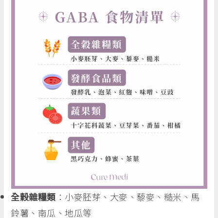
全穀雜糧類
：小麥胚芽、大麥、藜麥、糙米、馬
鈴薯、南瓜、地瓜等