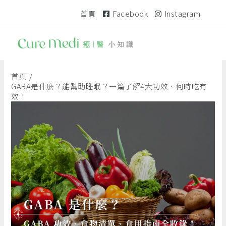
跳
文
首頁
Facebook
Instagram
至
章
主
導
要
覽
內
容
首頁
GABA是什麼？能幫助睡眠？一篇了解4大功效、何時吃有
效！