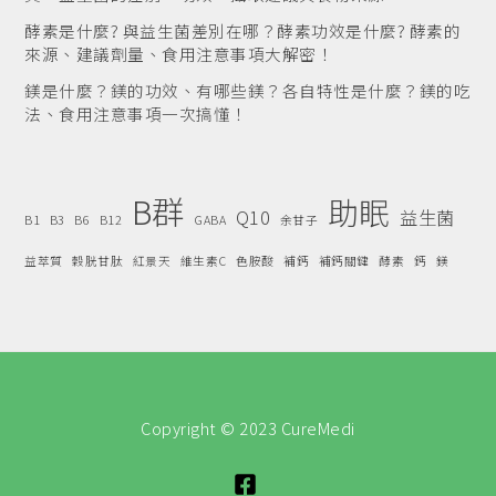
酵素是什麼? 與益生菌差別在哪？酵素功效是什麼? 酵素的
來源、建議劑量、食用注意事項大解密！
鎂是什麼？鎂的功效、有哪些鎂？各自特性是什麼？鎂的吃
法、食用注意事項一次搞懂！
B群
助眠
Q10
益生菌
B1
B3
B6
B12
GABA
余甘子
益萃質
穀胱甘肽
紅景天
維生素C
色胺酸
補鈣
補鈣關鍵
酵素
鈣
鎂
Copyright © 2023 CureMedi