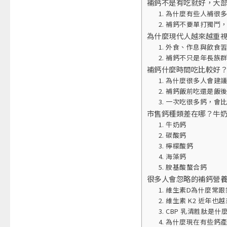
補鈣不是有吃就好，大
1. 為什麼有些人補很
2. 補鈣不要單打獨鬥
為什麼現代人越來越重
1. 外食、作息與飲食
2. 補鈣不只是年長族
補鈣什麼時間吃比較好
1. 為什麼很多人會建
2. 補鈣飯前吃還是
3. 一次吃很多鈣，會
市售鈣種類差在哪？牛
1. 牛奶鈣
2. 碳酸鈣
3. 檸檬酸鈣
4. 海藻鈣
5. 胺基酸螯合鈣
很多人會忽略的補鈣營
1. 維生素D為什麼常
2. 維生素 K2 近
3. CBP 乳清胜肽
4. 為什麼現在有些鈣