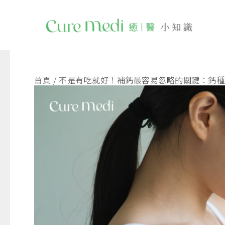
跳
文
至
章
主
導
要
覽
內
容
首頁
不是有吃就好！補鈣最容易忽略的關鍵：鈣種