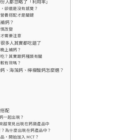
部份人都忽略了「利用率」
多，卻還是沒有感覺？
，營養搭配才是關鍵
視補鈣？
習慣改變
群才需要注意
？很多人其實都吃錯了
議晚上補鈣？
飯後吃？其實跟鈣種類有關
比較有效嗎？
奶鈣、海藻鈣、檸檬酸鈣怎麼選？
養搭配
跟鈣一起出現？
年也越來越常見出現在鈣類產品中
是什麼？為什麼出現在鈣產品中？
產品，開始加入 MCT？