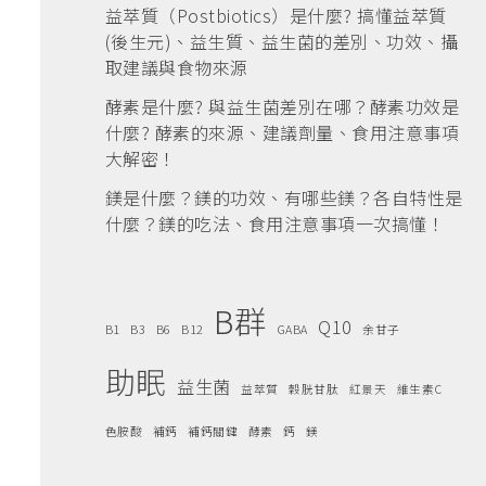
益萃質（Postbiotics）是什麼? 搞懂益萃質
(後生元)、益生質、益生菌的差別、功效、攝
取建議與食物來源
酵素是什麼? 與益生菌差別在哪？酵素功效是
什麼? 酵素的來源、建議劑量、食用注意事項
大解密！
鎂是什麼？鎂的功效、有哪些鎂？各自特性是
什麼？鎂的吃法、食用注意事項一次搞懂！
B群
Q10
B1
B3
B6
B12
GABA
余甘子
助眠
益生菌
益萃質
穀胱甘肽
紅景天
維生素C
色胺酸
補鈣
補鈣關鍵
酵素
鈣
鎂