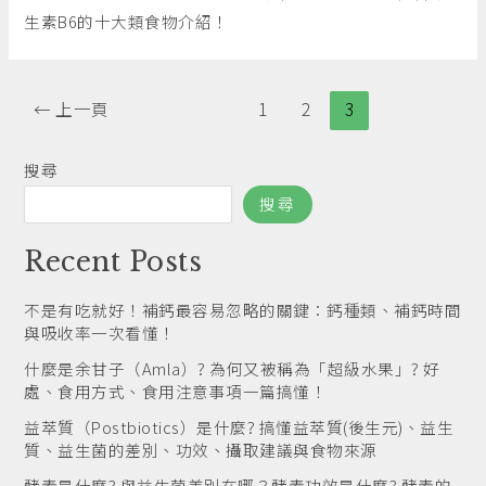
生素B6的十大類食物介紹！
←
上一頁
1
2
3
搜尋
搜尋
Recent Posts
不是有吃就好！補鈣最容易忽略的關鍵：鈣種類、補鈣時間
與吸收率一次看懂！
什麼是余甘子（Amla）? 為何又被稱為「超級水果」? 好
處、食用方式、食用注意事項一篇搞懂！
益萃質（Postbiotics）是什麼? 搞懂益萃質(後生元)、益生
質、益生菌的差別、功效、攝取建議與食物來源
酵素是什麼? 與益生菌差別在哪？酵素功效是什麼? 酵素的