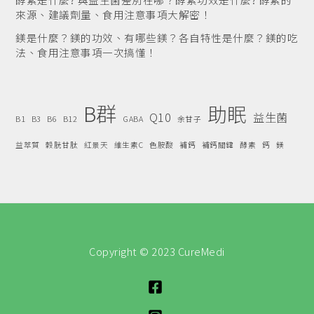
來源、建議劑量、食用注意事項大解密！
鎂是什麼？鎂的功效、有哪些鎂？各自特性是什麼？鎂的吃
法、食用注意事項一次搞懂！
B群
助眠
Q10
益生菌
B1
B3
B6
B12
GABA
余甘子
益萃質
穀胱甘肽
紅景天
維生素C
色胺酸
補鈣
補鈣關鍵
酵素
鈣
鎂
Copyright © 2023 CureMedi