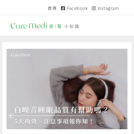
跳
文
首頁
Facebook
Instagram
至
章
主
分
要
頁
內
容